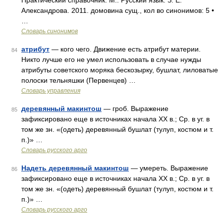
Практический справочник. М.: Русский язык. З. Е.
Александрова. 2011. домовина сущ., кол во синонимов: 5 •
…
Словарь синонимов
атрибут
— кого чего. Движение есть атрибут материи.
84
Никто лучше его не умел использовать в случае нужды
атрибуты советского моряка бескозырку, бушлат, лиловатые
полоски тельняшки (Первенцев) …
Словарь управления
деревянный макинтош
— гроб. Выражение
85
зафиксировано еще в источниках начала ХХ в.; Ср. в уг. в
том же зн. «(одеть) деревянный бушлат (тулуп, костюм и т.
п.)» …
Словарь русского арго
Надеть деревянный макинтош
— умереть. Выражение
86
зафиксировано еще в источниках начала ХХ в.; Ср. в уг. в
том же зн. «(одеть) деревянный бушлат (тулуп, костюм и т.
п.)» …
Словарь русского арго