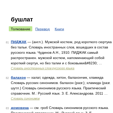
бушлат
Толкование
Перевод
Книги
ПИДЖАК
— (англ.). Мужской костюм, род короткого сюртука
81
без тальи. Словарь иностранных слов, вошедших в состав
русского языка. Чудинов А.Н., 1910. ПИДЖАК самый
распространен. мужской костюм, напоминающий собой
короткий сюртук, но без талии и с боковыми&#8230; …
Словарь иностранных слов русского языка
балахон
— халат, одежда, хитон, балахончик, хламида
82
Словарь русских синонимов. балахон (разг.); хламида (разг.
шутл.) Словарь синонимов русского языка. Практический
справочник. М.: Русский язык. З. Е. Александрова. 2011 …
Словарь синонимов
домовина
— см. гроб Словарь синонимов русского языка.
83